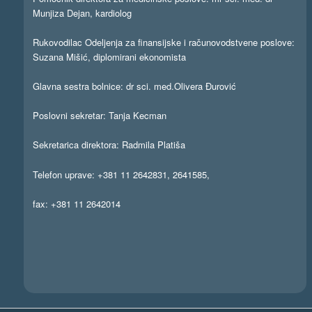
Munjiza Dejan, kardiolog
Rukovodilac Odeljenja za finansijske i računovodstvene poslove:
Suzana Mišić, diplomirani ekonomista
Glavna sestra bolnice: dr sci. med.Olivera Đurović
Poslovni sekretar: Tanja Kecman
Sekretarica direktora: Radmila Platiša
Telefon uprave: +381 11 2642831, 2641585,
fax: +381 11 2642014