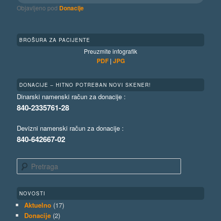
Objavljeno pod
Donacije
BROŠURA ZA PACIJENTE
Preuzmite infografik
PDF
|
JPG
DONACIJE – HITNO POTREBAN NOVI SKENER!
Dinarski namenski račun za donacije :
840-2335761-28
Devizni namenski račun za donacije :
840-642667-02
Pretraga
NOVOSTI
Aktuelno
(17)
Donacije
(2)