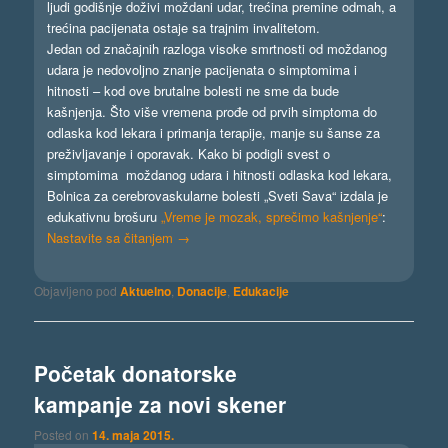
ljudi godišnje doživi moždani udar, trećina premine odmah, a
trećina pacijenata ostaje sa trajnim invalitetom.
Jedan od značajnih razloga visoke smrtnosti od moždanog
udara je nedovoljno znanje pacijenata o simptomima i
hitnosti – kod ove brutalne bolesti ne sme da bude
kašnjenja. Što više vremena prođe od prvih simptoma do
odlaska kod lekara i primanja terapije, manje su šanse za
preživljavanje i oporavak. Kako bi podigli svest o
simptomima moždanog udara i hitnosti odlaska kod lekara,
Bolnica za cerebrovaskularne bolesti „Sveti Sava“ izdala je
edukativnu brošuru
„Vreme je mozak, sprečimo kašnjenje“
:
Nastavite sa čitanjem
→
Objavljeno pod
Aktuelno
,
Donacije
,
Edukacije
Početak donatorske
kampanje za novi skener
Posted on
14. maja 2015.