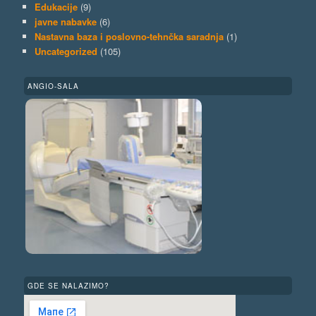
Edukacije
(9)
javne nabavke
(6)
Nastavna baza i poslovno-tehnčka saradnja
(1)
Uncategorized
(105)
ANGIO-SALA
GDE SE NALAZIMO?