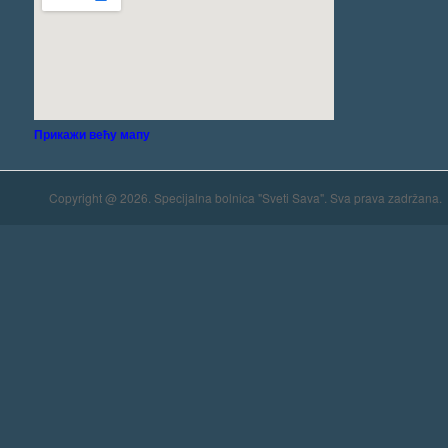
Прикажи већу мапу
Copyright @ 2026. Specijalna bolnica "Sveti Sava". Sva prava zadržana.