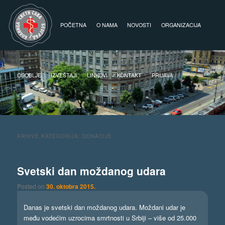
Glavni izbornik
Skoči na primarni sadržaj
Skoči na sekundarni sadržaj
POČETNA
O NAMA
NOVOSTI
ORGANIZACIJA
OSOBLJE
IZVEŠTAJI
LINKOVI
KONTAKT
PRIJAVA
ARHIVE KATEGORIJA:
DONACIJE
Svetski dan moždanog udara
Posted on
30. oktobra 2015.
Danas je svetski dan moždanog udara. Moždani udar je
među vodećim uzrocima smrtnosti u Srbiji – više od 25.000