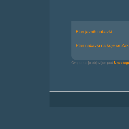
Plan javnih nabavki
Plan nabavki na koje se Za
Ovaj unos je objavljen pod
Uncatego