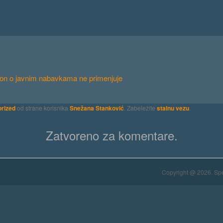
kon o javnim nabavkama ne primenjuje
rized
od strane korisnika
Snežana Stanković
. Zabeležite
stalnu vezu
.
Zatvoreno za komentare.
Copyright @ 2026. Spe