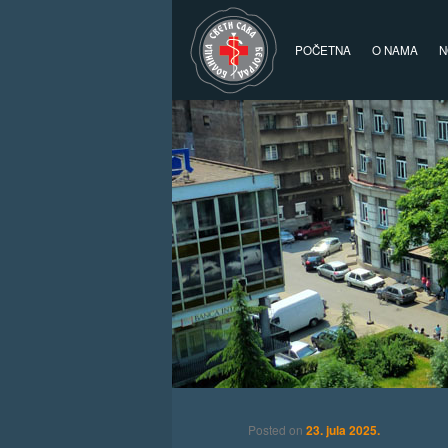
Glavni izbornik
Skoči na primarni sadržaj
Skoči na sekundarni sadržaj
POČETNA
O NAMA
N
Posted on
23. jula 2025.