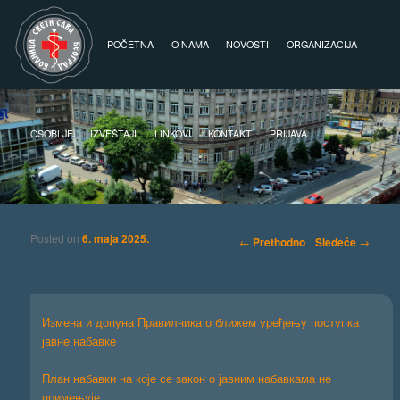
Glavni izbornik
Skoči na primarni sadržaj
Skoči na sekundarni sadržaj
POČETNA
O NAMA
NOVOSTI
ORGANIZACIJA
OSOBLJE
IZVEŠTAJI
LINKOVI
KONTAKT
PRIJAVA
Posted on
6. maja 2025.
Kretanje članaka
←
Prethodno
Sledeće
→
Измена и допуна Правилника о ближем уређењу поступка
јавне набавке
План набавки на које се закон о јавним набавкама не
примењује