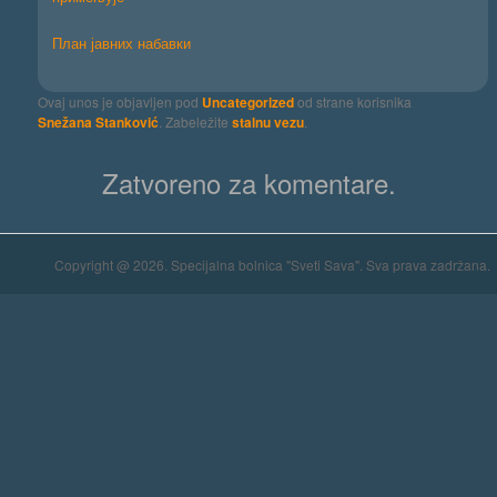
План јавних набавки
Ovaj unos je objavljen pod
Uncategorized
od strane korisnika
Snežana Stanković
. Zabeležite
stalnu vezu
.
Zatvoreno za komentare.
Copyright @ 2026. Specijalna bolnica "Sveti Sava". Sva prava zadržana.