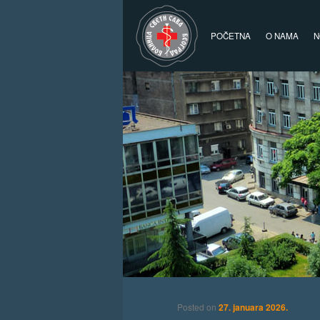
Glavni izbornik
Skoči na primarni sadržaj
Skoči na sekundarni sadržaj
POČETNA
O NAMA
N
Posted on
27. januara 2026.