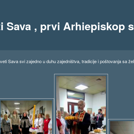
 Sava , prvi Arhiepiskop s
eti Sava svi zajedno u duhu zajedništva, tradicije i poštovanja sa že