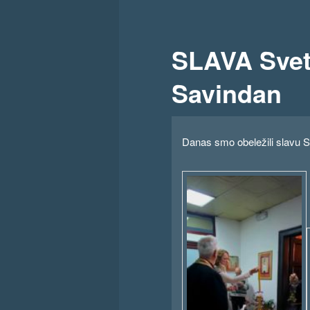
SLAVA Sveti
Savindan
Danas smo obeležili slavu Sv