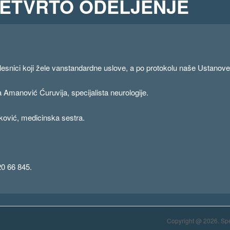
– ČETVRTO ODELJENJE
lesnici koji žele vanstandardne uslove, a po protokolu naše Ustanove
 Amanović Ćuruvija, specijalista neurologije.
ović, medicinska sestra.
20 66 845.
Copyright @ 2026. Spe