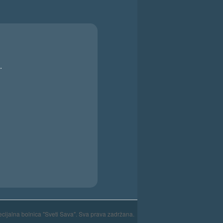
.
cijalna bolnica "Sveti Sava". Sva prava zadržana.