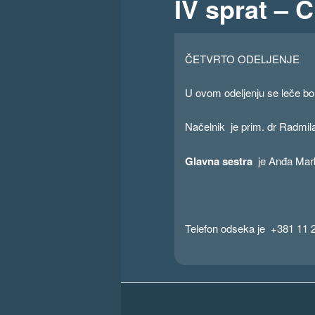
IV sprat 
ČETVRTO ODELJENJE
U ovom odeljenju se leče bo
Načelnik je prim. dr Radmila
Glavna sestra
je Anđa Mark
Telefon odseka je +381 11 