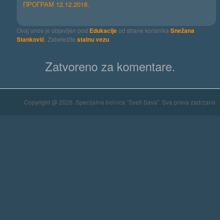
ПРОГРАМ 12.12.2018.
Ovaj unos je objavljen pod
Edukacije
od strane korisnika
Snežana
Stanković
. Zabeležite
stalnu vezu
.
Zatvoreno za komentare.
Copyright @ 2026. Specijalna bolnica "Sveti Sava". Sva prava zadržana.