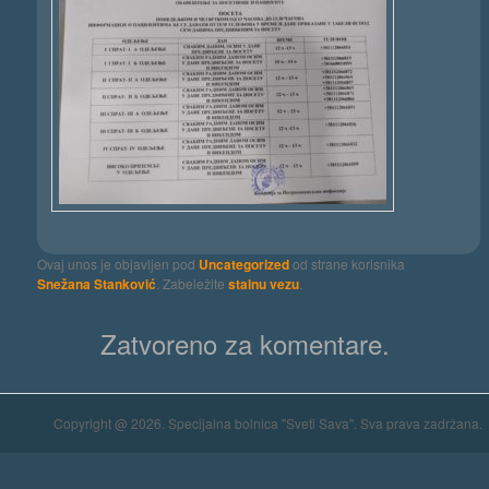
Ovaj unos je objavljen pod
Uncategorized
od strane korisnika
Snežana Stanković
. Zabeležite
stalnu vezu
.
Zatvoreno za komentare.
Copyright @ 2026. Specijalna bolnica "Sveti Sava". Sva prava zadržana.