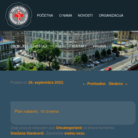
Glavni izbornik
Skoči na primarni sadržaj
Skoči na sekundarni sadržaj
POČETNA
O NAMA
NOVOSTI
ORGANIZACIJA
OSOBLJE
IZVEŠTAJI
LINKOVI
KONTAKT
PRIJAVA
Posted on
26. septembra 2022.
Kretanje članaka
←
Prethodno
Sledeće
→
Plan nabavki, 10 izmena
Ovaj unos je objavljen pod
Uncategorized
od strane korisnika
Snežana Stanković
. Zabeležite
stalnu vezu
.