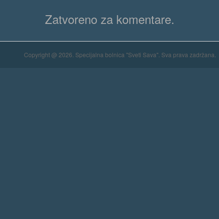
Zatvoreno za komentare.
Copyright @ 2026. Specijalna bolnica "Sveti Sava". Sva prava zadržana.