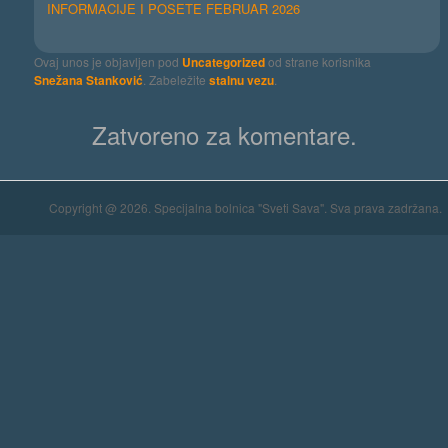
INFORMACIJE I POSETE FEBRUAR 2026
Ovaj unos je objavljen pod
Uncategorized
od strane korisnika
Snežana Stanković
. Zabeležite
stalnu vezu
.
Zatvoreno za komentare.
Copyright @ 2026. Specijalna bolnica "Sveti Sava". Sva prava zadržana.